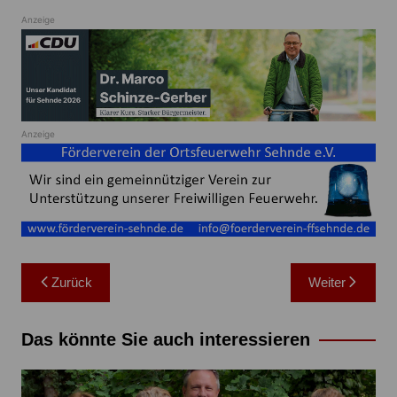
Anzeige
Anzeige
Beitragsnavigation
Zurück
Weiter
Das könnte Sie auch interessieren