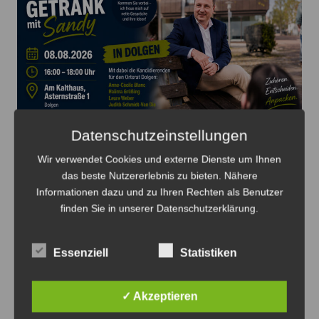
Der Grünen-Kandidat für das Bürgermeisteramt in
Datenschutzeinstellungen
Sehnde, Sandy Steve Choitz, setzt seine Tour in Dolgen
Wir verwendet Cookies und externe Dienste um Ihnen
fort - Plakat: Grüne
das beste Nutzererlebnis zu bieten. Nähere
Informationen dazu und zu Ihren Rechten als Benutzer
„Auf ein Getränk mit Sandy“ macht
finden Sie in unserer Datenschutzerklärung.
Station in Dolgen
8. August 2026
0
Essenziell
Statistiken
✓ Akzeptieren