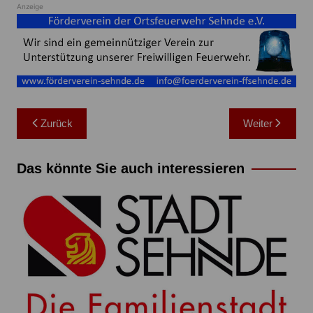
Anzeige
Beitragsnavigation
Zurück
Weiter
Das könnte Sie auch interessieren