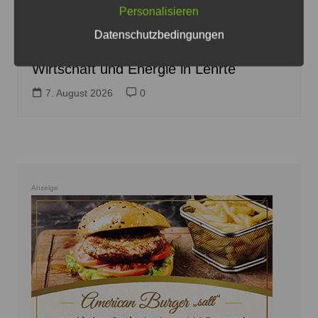
dem Veranstaltungsort in der Everner Straße - Foto: Hof
Personalisieren
Zwölf
Datenschutzbedingungen
Wahlpodium zum Thema Umwelt,
Wirtschaft und Energie in Lehrte
7. August 2026
0
Anzeige