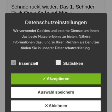
Sehnde rockt wieder: Das 1. Sehnder
Rock Open Air bringt Musik,
Gemeinschaft und Erinnerungen
Datenschutzeinstellungen
7. August 2026
0
Wir verwendet Cookies und externe Dienste um Ihnen
das beste Nutzererlebnis zu bieten. Nähere
Informationen dazu und zu Ihren Rechten als Benutzer
finden Sie in unserer Datenschutzerklärung.
Essenziell
Statistiken
✓ Akzeptieren
Auswahl speichern
Das Moderationsteam Ina Rust und Torsten Zemke
✕ Ablehnen
zusammen mit Grund-Mitarbeiter Frank Rose (v.li.) vor