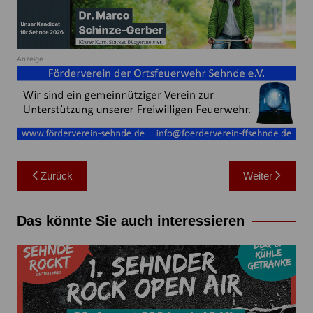
Anzeige
Beitragsnavigation
Zurück
Weiter
Das könnte Sie auch interessieren