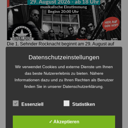
Die 1. Sehnder Rocknacht beginnt am 29. August auf
dem Hof Falkenhagen und sucht noch weitere
Datenschutzeinstellungen
Sponsoren - Plakat: Veranstalter
Wir verwendet Cookies und externe Dienste um Ihnen
Sehnde rockt wieder: Das 1. Sehnder
das beste Nutzererlebnis zu bieten. Nähere
Rock Open Air bringt Musik,
Informationen dazu und zu Ihren Rechten als Benutzer
Gemeinschaft und Erinnerungen
finden Sie in unserer Datenschutzerklärung.
7. August 2026
0
Essenziell
Statistiken
✓ Akzeptieren