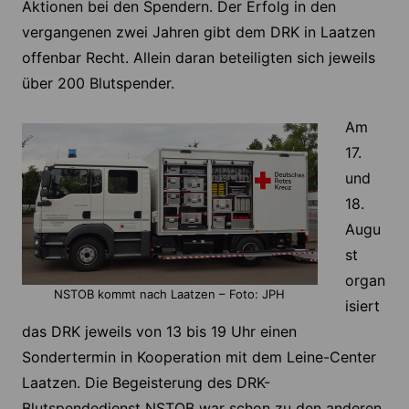
Aktionen bei den Spendern. Der Erfolg in den
vergangenen zwei Jahren gibt dem DRK in Laatzen
offenbar Recht. Allein daran beteiligten sich jeweils
über 200 Blutspender.
Am
17.
und
18.
Augu
st
organ
NSTOB kommt nach Laatzen – Foto: JPH
isiert
das DRK jeweils von 13 bis 19 Uhr einen
Sondertermin in Kooperation mit dem Leine-Center
Laatzen. Die Begeisterung des DRK-
Blutspendedienst NSTOB war schon zu den anderen