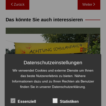
Beitragsnavigation
Zurück
Weiter
Das könnte Sie auch interessieren
Datenschutzeinstellungen
Wir verwendet Cookies und externe Dienste um Ihnen
das beste Nutzererlebnis zu bieten. Nähere
Informationen dazu und zu Ihren Rechten als Benutzer
Ab nächster Woche heißt es in Sehnde wieder: Achtung
finden Sie in unserer Datenschutzerklärung.
- Schulanfang! - Foto: JPH
Einschulung 2026 in Sehnde: Rücksicht
Essenziell
Statistiken