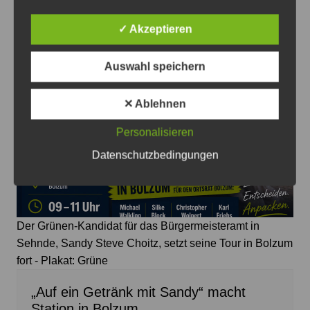
nehmen
6. August 2026
0
✓ Akzeptieren
Auswahl speichern
✕ Ablehnen
Personalisieren
Datenschutzbedingungen
Der Grünen-Kandidat für das Bürgermeisteramt in
Sehnde, Sandy Steve Choitz, setzt seine Tour in Bolzum
fort - Plakat: Grüne
„Auf ein Getränk mit Sandy“ macht
Station in Bolzum