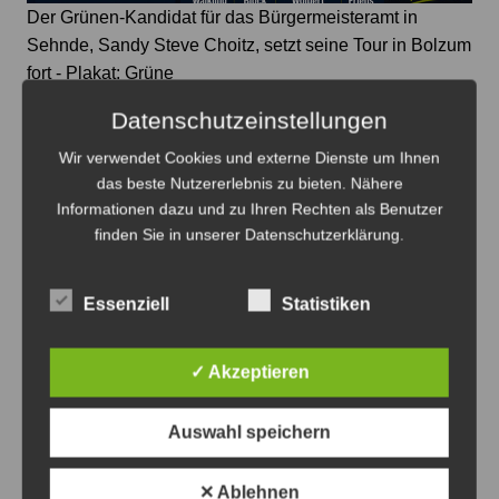
Der Grünen-Kandidat für das Bürgermeisteramt in
Sehnde, Sandy Steve Choitz, setzt seine Tour in Bolzum
fort - Plakat: Grüne
Datenschutzeinstellungen
„Auf ein Getränk mit Sandy“ macht
Station in Bolzum
Wir verwendet Cookies und externe Dienste um Ihnen
das beste Nutzererlebnis zu bieten. Nähere
6. August 2026
0
Informationen dazu und zu Ihren Rechten als Benutzer
finden Sie in unserer Datenschutzerklärung.
Essenziell
Statistiken
Anzeige
✓ Akzeptieren
Auswahl speichern
✕ Ablehnen