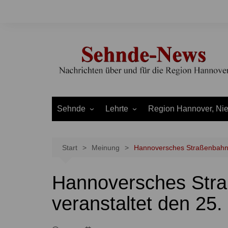
Zum
Inhalt
springen
Sehnde
Lehrte
Region Hannover, Ni
Bilm
Ahlten
Burgdorf
Bolzum
Aligse
Uetze
Start
Meinung
Hannoversches Straßenbahn-
Dolgen
Arpke
Stadt Hannover
Hannoversches St
Evern
Hämelerwald
LEADER und Bördereg
Gretenberg
Immensen
Land Niedersachsen
veranstaltet den 25
Haimar
Kolshorn