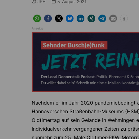
Höver
Lehrte
JPH
5. August 2021
Ilten
Ramhorst
Klein Lobke
Röddensen
Anzeige
Köthenwald
Sievershausen
Müllingen
Steinwedel
Rethmar
Sehnde
Wassel
Wehmingen
Wirringen
Nachdem er im Jahr 2020 pandemiebedingt aus
Hannoverschen Straßenbahn-Museums (HSM) fü
Oldtimertag auf sein Gelände in Wehmingen ei
Individualverkehr vergangener Zeiten zu prä
nunmehr zum 25. Male Oldtimer-PKW, Motorrä