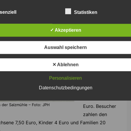
ihr Oldtimer-
senziell
Statistiken
Fahrzeug im
Freigelände
✓ Akzeptieren
präsentieren
möchten,
Auswahl speichern
haben freien
Eintritt.
✕ Ablehnen
Mitfahrende
zahlen jeweils
Personalisieren
einen
Datenschutzbedingungen
ermäßigten
Eintritt von 5
 der Salzmühle – Foto: JPH
Euro. Besucher
zahlen den
hsene 7,50 Euro, Kinder 4 Euro und Familien 20
.