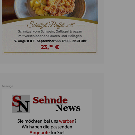
unst
teratur
ennis
heater
ereine
erkehr
orträge
oo
Anzeige