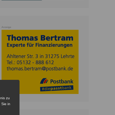
Anzeige
nis zu
 Sie in