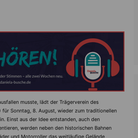
Zoll
Reitsport
K
Stadtrat
Schießen
Li
Überregionale Politik
Tennis/Tischt
T
Verwaltung
Wassersport
V
Wahlen
V
V
Z
fallen musste, lädt der Trägerverein des
r Sonntag, 8. August, wieder zum traditionellen
n. Einst aus der Idee entstanden, auch den
sentieren, werden neben den historischen Bahnen
der und Motorroller das weitläufige Gelände