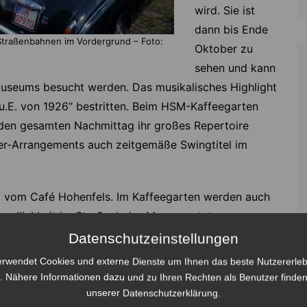
wird. Sie ist
dann bis Ende
 Straßenbahnen im Vordergrund – Foto:
Oktober zu
sehen und kann
useums besucht werden. Das musikalisches Highlight
u.E. von 1926“ bestritten. Beim HSM-Kaffeegarten
 den gesamten Nachmittag ihr großes Repertoire
äser-Arrangements auch zeitgemäße Swingtitel im
am vom Café Hohenfels. Im Kaffeegarten werden auch
reundlichkeit im Straßenbahn-Museum stets
n Besucher die beliebte Kinderbahn und ein
Datenschutzeinstellungen
 das Kino leider weiterhin geschlossen bleiben.
erwendet Cookies und externe Dienste um Ihnen das beste Nutzererleb
. Nähere Informationen dazu und zu Ihren Rechten als Benutzer finden
Personen, die
unserer Datenschutzerklärung.
an diesem Tag