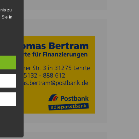
nis zu
 Sie in
Anzeige