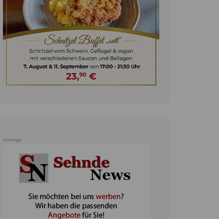
unst
teratur
ennis
heater
ereine
erkehr
orträge
oo
Anzeige