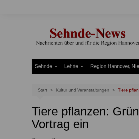
Zum
Inhalt
springen
Sehnde
Lehrte
Region Hannover, Ni
Bilm
Ahlten
Burgdorf
Bolzum
Aligse
Uetze
Start
Kultur und Veranstaltungen
Tiere pfla
Dolgen
Arpke
Stadt Hannover
Tiere pflanzen: Gr
Evern
Hämelerwald
LEADER und Bördereg
Gretenberg
Immensen
Land Niedersachsen
Vortrag ein
Haimar
Kolshorn