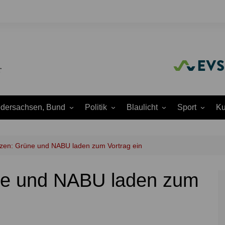
edersachsen, Bund
Politik
Blaulicht
Sport
Ku
Amtliche
Feuerwehr
Baseball
A
Bekanntmachungen
Justiz
Fußball
A
nzen: Grüne und NABU laden zum Vortrag ein
Ausschüsse
Polizei
Handball
J
Europapolitik
üne und NABU laden zum
ion
Rettungsdienst
Laufen
K
Ortsrat
THW
Leichtathletik
K
Parteien
Wasserrettung
Motorsport
K
Region Hannover