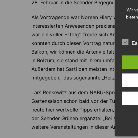
28. Februar in die Sehnder Begegnungsstätte 
Wir v
Als Vortragende war Noreen Hiery vom Umwe
bieten
interessierten Anwesenden praxisnah erläutern
war ein voller Erfolg“, freute sich Anne-Céci
konnten durch diesen Vortrag naturnahes Gär
Es
Balkon, wir können die Artenvielfalt selbst f
in Bolzum; sie stand mit ihrem umfangreichen
Außerdem hat Sarti den meisten Interessierte
mitgegeben, das sogenannte „Herzgespann“
Lars Renkewitz aus dem NABU-Sprecher-Team
Gartensaison schon bald vor der Tür steht, ka
heute hier wertvolle Tipps erhalten, die sich 
der Sehnder Grünen ergänzte: „Bei so einem E
weitere Veranstaltungen in dieser Art organisi