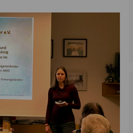
Zoll
Reitsport
K
Stadtrat
Schießen
Li
Überregionale Politik
Tennis/Tischt
T
Verwaltung
Wassersport
V
Wahlen
V
V
Z