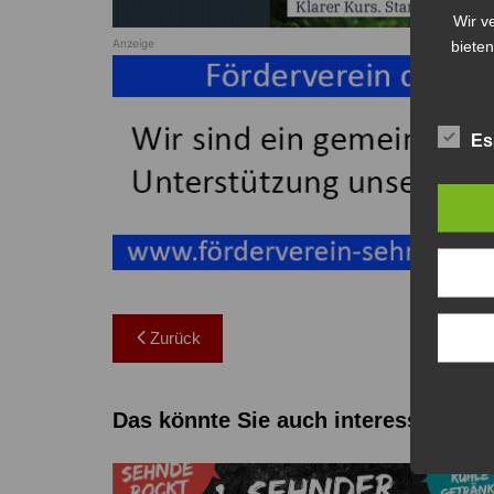
Wir v
Anzeige
bieten
Es
Beitragsnavigation
Zurück
Das könnte Sie auch interessieren