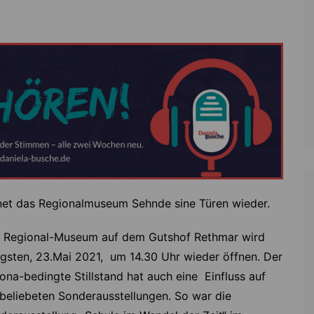
Zoll
Reitsport
K
Stadtrat
Schießen
Li
Überregionale Politik
Tennis/Tischt
T
Verwaltung
Wassersport
V
Wahlen
V
V
Z
fnet das Regionalmuseum Sehnde sine Türen wieder.
 Regional-Museum auf dem Gutshof Rethmar wird
ngsten, 23.Mai 2021, um 14.30 Uhr wieder öffnen. Der
ona-bedingte Stillstand hat auch eine Einfluss auf
 beliebeten Sonderausstellungen. So war die