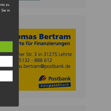
nis zu
 Sie in
Anzeige