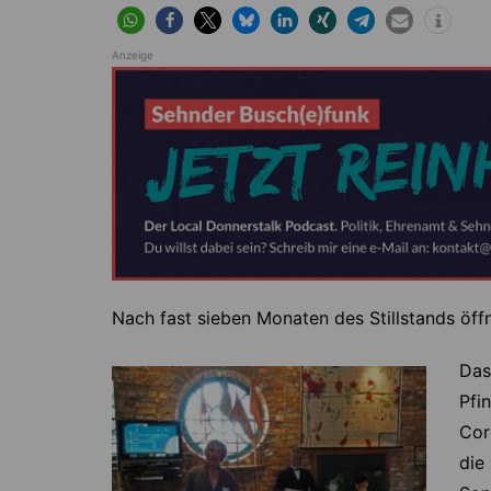
Höver
Lehrte
Ilten
Ramhorst
Anzeige
Klein Lobke
Röddensen
Köthenwald
Sievershausen
Müllingen
Steinwedel
Rethmar
Sehnde
Wassel
Wehmingen
Nach fast sieben Monaten des Stillstands öf
Wirringen
Das
Pfi
Cor
die