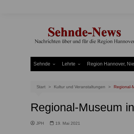
Zum
Inhalt
springen
Sehnde
Lehrte
Region Hannover, Ni
Bilm
Ahlten
Burgdorf
Bolzum
Aligse
Uetze
Start
Kultur und Veranstaltungen
Regional-
Dolgen
Arpke
Stadt Hannover
Regional-Museum in
Evern
Hämelerwald
LEADER und Bördereg
Gretenberg
Immensen
Land Niedersachsen
JPH
19. Mai 2021
Haimar
Kolshorn