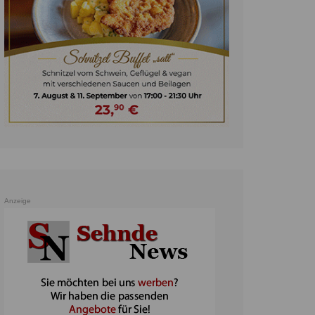
unst
teratur
ennis
heater
ereine
erkehr
orträge
oo
Anzeige