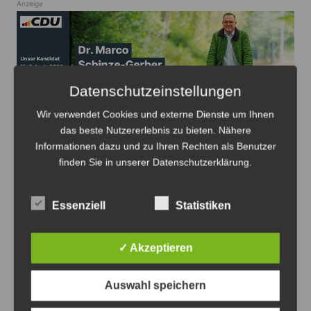
Anzeige
Datenschutzeinstellungen
Anzeige
Wir verwendet Cookies und externe Dienste um Ihnen
das beste Nutzererlebnis zu bieten. Nähere
Informationen dazu und zu Ihren Rechten als Benutzer
finden Sie in unserer Datenschutzerklärung.
Beitragsnavigation
Essenziell
Statistiken
Zurück
Weiter
✓ Akzeptieren
Das könnte Sie auch interessieren
Auswahl speichern