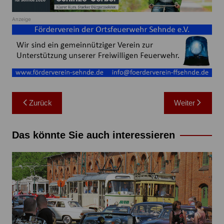
Anzeige
Beitragsnavigation
Zurück
Weiter
Das könnte Sie auch interessieren