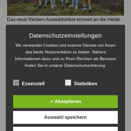
Das neue Recken-Auswärtstrikot erinnert an die Heide -
Foto: Die Recken
Datenschutzeinstellungen
Recken präsentieren neues
Wir verwendet Cookies und externe Dienste um Ihnen
Auswärtstrikot in der Lüneburger Heide
das beste Nutzererlebnis zu bieten. Nähere
8. August 2026
0
Informationen dazu und zu Ihren Rechten als Benutzer
finden Sie in unserer Datenschutzerklärung.
Essenziell
Statistiken
Anzeige
✓ Akzeptieren
Auswahl speichern