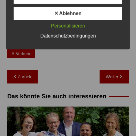
✕ Ablehnen
Personalisieren
Datenschutzbedingungen
Lehrte
Region Hannover
Sehnde
Verkehr
Beitragsnavigation
Zurück
Weiter
Das könnte Sie auch interessieren