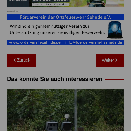
Anzeige
Beitragsnavigation
Zurück
Weiter
Das könnte Sie auch interessieren