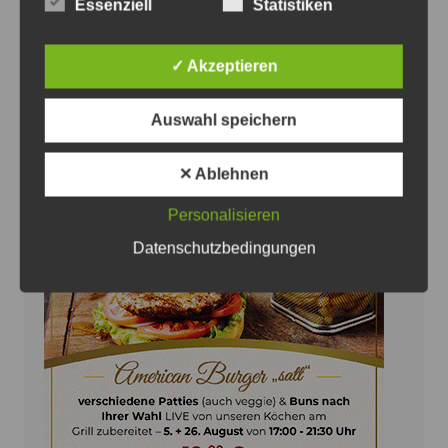
Essenziell
Statistiken
Recken präsentieren neues
Auswärtstrikot in der Lüneburger Heide
✓ Akzeptieren
8. August 2026
0
Auswahl speichern
✕ Ablehnen
Personalisieren
Anzeige
Datenschutzbedingungen