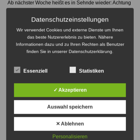
Ab nächster Woche heißt es in Sehnde wieder: Achtung
- Schulanfang! - Foto: JPH
Datenschutzeinstellungen
Einschulung 2026 in Sehnde: Rücksicht
Wir verwendet Cookies und externe Dienste um Ihnen
nehmen
das beste Nutzererlebnis zu bieten. Nähere
6. August 2026
0
Informationen dazu und zu Ihren Rechten als Benutzer
finden Sie in unserer Datenschutzerklärung.
Essenziell
Statistiken
✓ Akzeptieren
Auswahl speichern
✕ Ablehnen
Auf dem Spielplatz an der Friedrich-Ebert-Straße findet
das Picknick statt - Plakat: Stadt Sehnde
Personalisieren