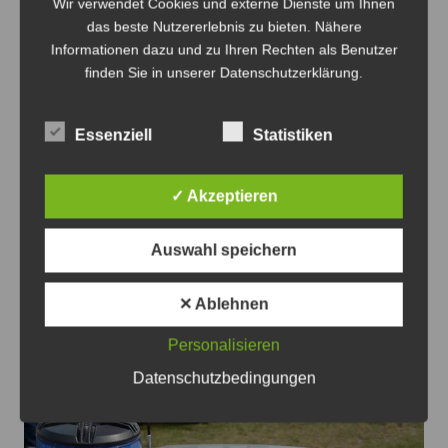
Wir verwendet Cookies und externe Dienste um Ihnen
das beste Nutzererlebnis zu bieten. Nähere
Informationen dazu und zu Ihren Rechten als Benutzer
finden Sie in unserer Datenschutzerklärung.
Anzeige
Essenziell
Statistiken
✓ Akzeptieren
Region Hannover
Veranstaltungen
Auswahl speichern
Beitragsnavigation
✕ Ablehnen
Zurück
Weiter
Personalisieren
Das könnte Sie auch interessieren
Datenschutzbedingungen