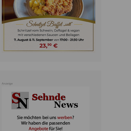
unst
teratur
ennis
heater
ereine
erkehr
orträge
oo
Anzeige