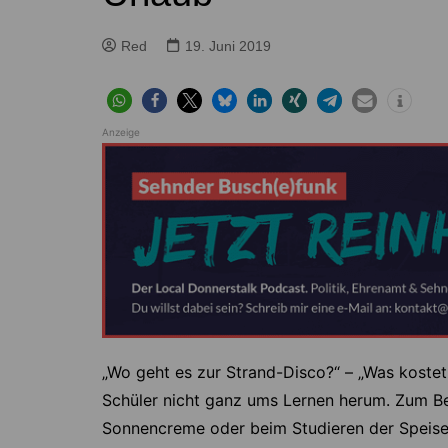
Höver
Lehrte
Ilten
Ramhorst
Red
19. Juni 2019
Klein Lobke
Röddensen
Köthenwald
Sievershausen
Anzeige
Müllingen
Steinwedel
Rethmar
Sehnde
Wassel
Wehmingen
Wirringen
„Wo geht es zur Strand-Disco?“ – „Was kostet
Schüler nicht ganz ums Lernen herum. Zum Be
Sonnencreme oder beim Studieren der Speis