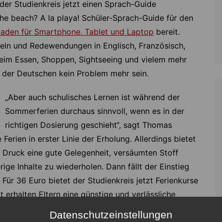
 der Studienkreis jetzt einen Sprach-Guide
the beach? A la playa! Schüler-Sprach-Guide für den
laden für Smartphone, Tablet und Laptop
bereit.
beln und Redewendungen in Englisch, Französisch,
beim Essen, Shoppen, Sightseeing und vielem mehr
rn der Deutschen kein Problem mehr sein.
„Aber auch schulisches Lernen ist während der
Sommerferien durchaus sinnvoll, wenn es in der
richtigen Dosierung geschieht“, sagt Thomas
rien in erster Linie der Erholung. Allerdings bietet
n Druck eine gute Gelegenheit, versäumten Stoff
ge Inhalte zu wiederholen. Dann fällt der Einstieg
. Für 36 Euro bietet der Studienkreis jetzt Ferienkurse
t erhalten Eltern eine günstige und verlässliche
Thomas Momotow.
Datenschutzeinstellungen