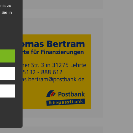
nis zu
 Sie in
Anzeige