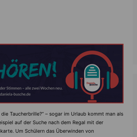
Zoll
Reitsport
K
Stadtrat
Schießen
Li
Überregionale Politik
Tennis/Tischt
T
Verwaltung
Wassersport
V
Wahlen
V
V
Z
 die Taucherbrille?“ – sogar im Urlaub kommt man als
ispiel auf der Suche nach dem Regal mit der
ekarte. Um Schülern das Überwinden von