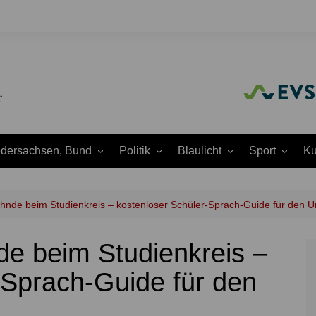
edersachsen, Bund
Politik
Blaulicht
Sport
Ku
Amtliche
Feuerwehr
Baseball
A
Bekanntmachungen
Justiz
Fußball
A
ehnde beim Studienkreis – kostenloser Schüler-Sprach-Guide für den U
Ausschüsse
Polizei
Handball
J
Europapolitik
de beim Studienkreis –
ion
Rettungsdienst
Laufen
K
Ortsrat
THW
Leichtathletik
K
-Sprach-Guide für den
Parteien
Wasserrettung
Motorsport
K
Region Hannover