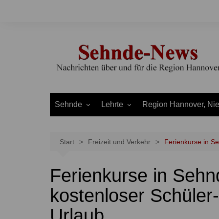
Zum
Inhalt
springen
Sehnde
Lehrte
Region Hannover, Ni
Bilm
Ahlten
Burgdorf
Bolzum
Aligse
Uetze
Start
Freizeit und Verkehr
Ferienkurse in S
Dolgen
Arpke
Stadt Hannover
Ferienkurse in Sehn
Evern
Hämelerwald
LEADER und Bördereg
Gretenberg
Immensen
Land Niedersachsen
kostenloser Schüler
Haimar
Kolshorn
Urlaub