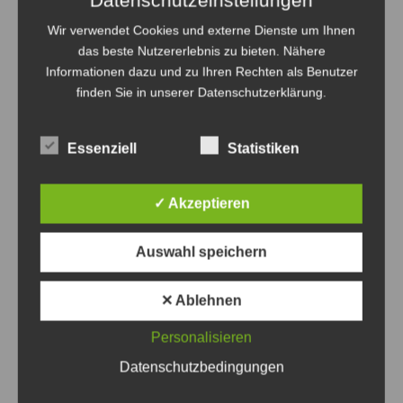
Datenschutzeinstellungen
Das könnte Sie auch interessieren
Wir verwendet Cookies und externe Dienste um Ihnen
das beste Nutzererlebnis zu bieten. Nähere
Informationen dazu und zu Ihren Rechten als Benutzer
finden Sie in unserer Datenschutzerklärung.
Essenziell
Statistiken
✓ Akzeptieren
Auswahl speichern
Oldtimer verteilt auf dem Gelände des HSM mit dem
Straßenbahnverkehr - Foto: Antonius Georg
✕ Ablehnen
Oldtimertag im Straßenbahn-Museum
Personalisieren
2026
Datenschutzbedingungen
8. August 2026
0