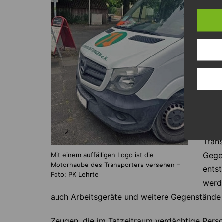
den 
18.3
Burg
Uhr 
vers
Bei 
eine
Firm
Das 
Tran
Gegen
Mit einem auffälligen Logo ist die
Motorhaube des Transporters versehen –
ents
Foto: PK Lehrte
werd
auch Arbeitsgeräte und weitere Gegenstände 
Zeugen, die im Tatzeitraum verdächtige Pers