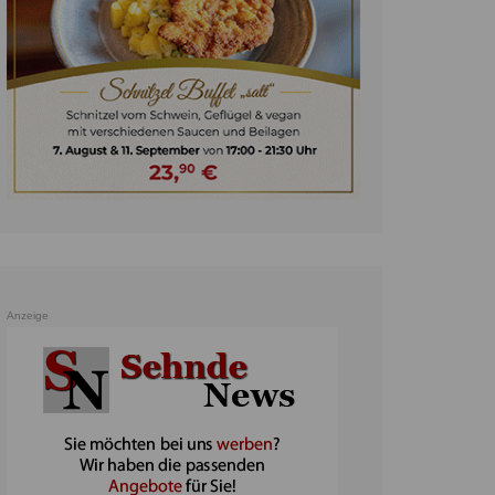
unst
teratur
ennis
heater
ereine
erkehr
orträge
oo
Anzeige