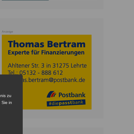
Anzeige
nis zu
 Sie in