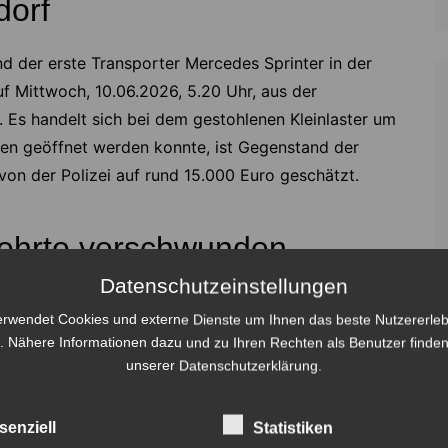
dorf
nd der erste Transporter Mercedes Sprinter in der
uf Mittwoch, 10.06.2026, 5.20 Uhr, aus der
 Es handelt sich bei dem gestohlenen Kleinlaster um
gen geöffnet werden konnte, ist Gegenstand der
von der Polizei auf rund 15.000 Euro geschätzt.
 Lehrte verschwunden
Datenschutzeinstellungen
nfalls meinen weißen Mercedes Sprinter in der Nacht
erwendet Cookies und externe Dienste um Ihnen das beste Nutzererleb
. Nähere Informationen dazu und zu Ihren Rechten als Benutzer finden
unserer Datenschutzerklärung.
 bisherigen Erkenntnissen der Ermittlungsgruppe Kfz
entralen Kriminaldienstes in Hannover stellte ein 30-
senziell
Statistiken
ger Mitarbeiter eines Dienstleistungsunternehmens