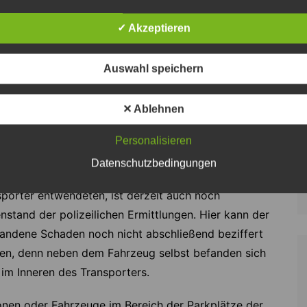
weißen Mercedes Sprinter am Dienstagabend gegen
0 Uhr auf dem Parkplatz eines Supermarktes an der
✓ Akzeptieren
dorfer Straße ab. Als er am Mittwochmorgen um 6.55
zu dem Fahrzeug zurückkehrte, war es
Auswahl speichern
chwunden.
✕ Ablehnen
dem gestohlenen Fahrzeug handelt es sich auch um
n weißen Mercedes-Transporter mit Kastenaufbau und
Personalisieren
enbeschriftung sowie einem auffälligen bunten Logo.
Datenschutzbedingungen
Fahrzeug war verschlossen. Wie die Täter den
sporter entwendeten, ist derzeit auch noch
stand der polizeilichen Ermittlungen. Hier kann der
tandene Schaden noch nicht abschließend beziffert
en, denn neben dem Fahrzeug selbst befanden sich
im Inneren des Transporters.
onen oder Fahrzeuge im Bereich der Parkplätze der