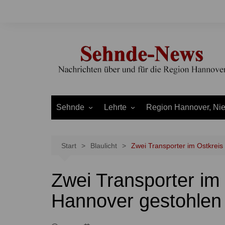
Zum
Inhalt
springen
Sehnde
Lehrte
Region Hannover, Ni
Bilm
Ahlten
Burgdorf
Bolzum
Aligse
Uetze
Start
Blaulicht
Zwei Transporter im Ostkrei
Dolgen
Arpke
Stadt Hannover
Zwei Transporter im
Evern
Hämelerwald
LEADER und Bördereg
Gretenberg
Immensen
Land Niedersachsen
Hannover gestohlen
Haimar
Kolshorn