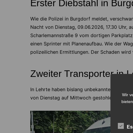
Erster Diebstahl in Burg
Wie die Polizei in Burgdorf meldet, verschwa
Nacht von Dienstag, 09.06.2026, 17.30 Uhr, a
Scharlemannstraße 9 vom dortigen Parkplatz.
einen Sprinter mit Planenaufbau. Wie der Wa
polizeilichen Ermittlungen. Der Schaden wird 
Zweiter Transporter in
In Lehrte haben bislang unbekannte Täter ebe
Wir v
von Dienstag auf Mittwoch gestohlen.
bieten
Nach
des Z
Es
jähri