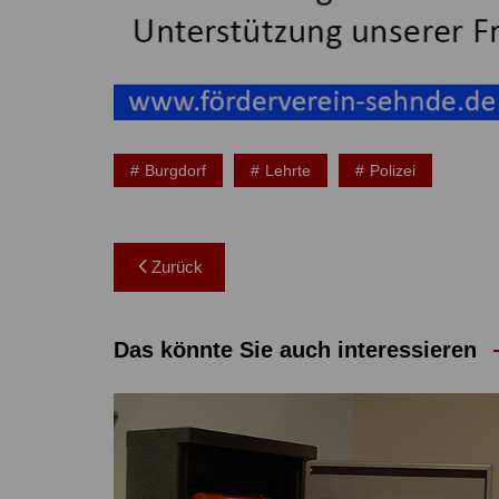
Burgdorf
Lehrte
Polizei
Beitragsnavigation
Zurück
Das könnte Sie auch interessieren