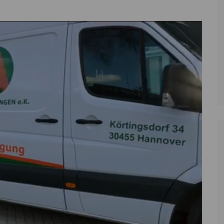
Zoll
Reitsport
K
Stadtrat
Schießen
Li
Überregionale Politik
Tennis/Tischt
T
Verwaltung
Wassersport
V
Wahlen
V
V
Z