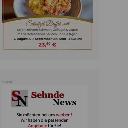
unst
teratur
ennis
heater
ereine
erkehr
orträge
oo
Anzeige