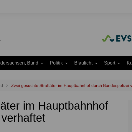
edersachsen, Bund
Politik
Blaulicht
Sport
Ku
Amtliche
Feuerwehr
Baseball
A
Bekanntmachungen
Justiz
Fußball
A
nd
Zwei gesuchte Straftäter im Hauptbahnhof durch Bundespolizei v
Ausschüsse
Polizei
Handball
J
Europapolitik
täter im Hauptbahnhof
ion
Rettungsdienst
Laufen
K
Ortsrat
THW
Leichtathletik
K
verhaftet
Parteien
Wasserrettung
Motorsport
K
Region Hannover