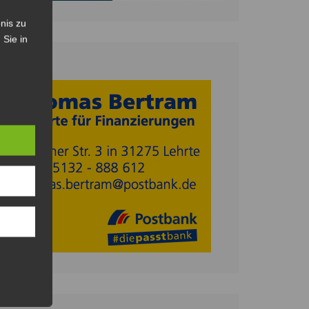
nis zu
 Sie in
Anzeige