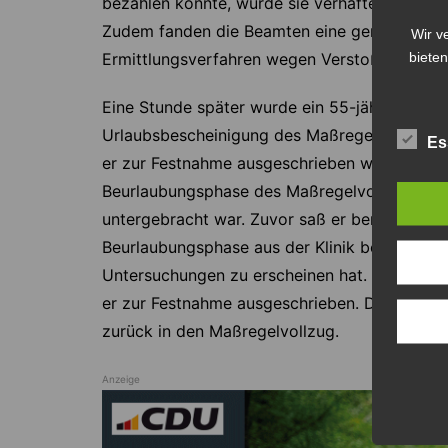
bezahlen konnte, wurde sie verhaftet und mus
Zudem fanden die Beamten eine geringe Menge
Wir v
bieten
Ermittlungsverfahren wegen Verstoßes gegen 
Eine Stunde später wurde ein 55-jähriger Man
Urlaubsbescheinigung des Maßregelvollzugs 
Es
er zur Festnahme ausgeschrieben war. Laut Po
Beurlaubungsphase des Maßregelvollzugs einer 
untergebracht war. Zuvor saß er bereits wege
Beurlaubungsphase aus der Klinik beinhaltet,
Untersuchungen zu erscheinen hat. Nachdem e
er zur Festnahme ausgeschrieben. Die Beamte
zurück in den Maßregelvollzug.
Anzeige