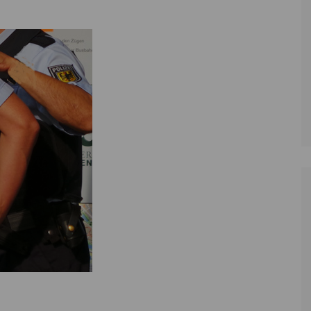
Zoll
Reitsport
K
Stadtrat
Schießen
Li
Überregionale Politik
Tennis/Tischt
T
Verwaltung
Wassersport
V
Wahlen
V
V
Z