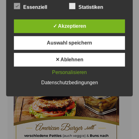
das Picknick statt - Plakat: Stadt Sehnde
Essenziell
Statistiken
Einladung zum „Picknick auf dem
Spielplatz“ in Sehnde
✓ Akzeptieren
6. August 2026
0
Auswahl speichern
✕ Ablehnen
Personalisieren
Anzeige
Datenschutzbedingungen