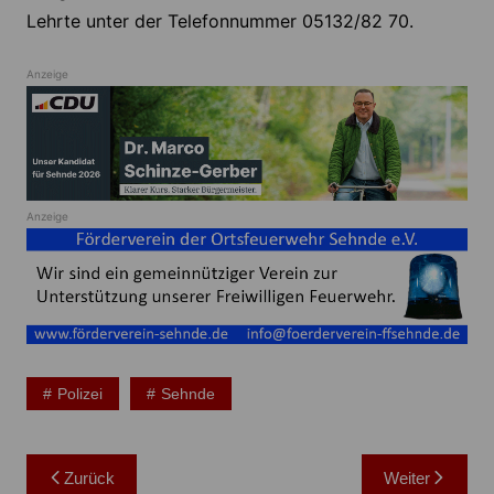
Lehrte unter der Telefonnummer 05132/82 70.
Anzeige
Anzeige
Polizei
Sehnde
Beitragsnavigation
Zurück
Weiter