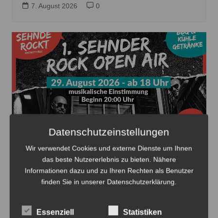
7. August 2026
0
Datenschutzeinstellungen
Wir verwendet Cookies und externe Dienste um Ihnen
Die 1. Sehnder Rocknacht beginnt am 29. August auf
das beste Nutzererlebnis zu bieten. Nähere
dem Hof Falkenhagen und sucht noch weitere
Informationen dazu und zu Ihren Rechten als Benutzer
Sponsoren - Plakat: Veranstalter
finden Sie in unserer Datenschutzerklärung.
Sehnde rockt wieder: Das 1. Sehnder
Rock Open Air bringt Musik,
Essenziell
Statistiken