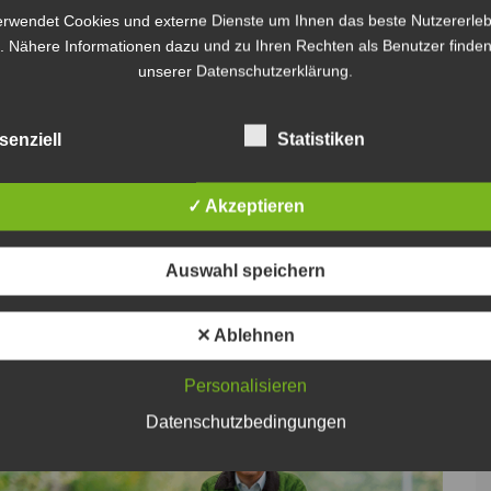
Täter durch ein sogenanntes „Schlossstechen“
erwendet Cookies und externe Dienste um Ihnen das beste Nutzererleb
und stahlen hieraus mehrere hochwertige
. Nähere Informationen dazu und zu Ihren Rechten als Benutzer finden
t in diesem Fall noch nicht bekannt, dürfte aber
unserer Datenschutzerklärung.
gen.
senziell
Statistiken
kannte Täter jeweils durch Aufschneiden eines
den Schließmechanismus in den Innenraum eines Fiat
uch hier wurde hochwertiges Elektrowerkzeug
✓ Akzeptieren
enfalls geschätzt jeweils auf eine Summe im unteren
ei prüft derzeit Tatzusammenhänge.
Auswahl speichern
i der Polizei in Lehrte unter der Telefonnummer
✕ Ablehnen
Personalisieren
Datenschutzbedingungen