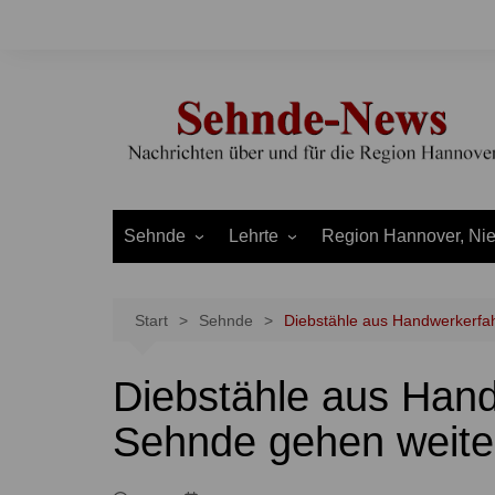
Zum
Inhalt
springen
Sehnde
Lehrte
Region Hannover, Ni
Bilm
Ahlten
Burgdorf
Bolzum
Aligse
Uetze
Start
Sehnde
Diebstähle aus Handwerkerfa
Dolgen
Arpke
Stadt Hannover
Diebstähle aus Han
Evern
Hämelerwald
LEADER und Bördereg
Gretenberg
Immensen
Land Niedersachsen
Sehnde gehen weite
Haimar
Kolshorn