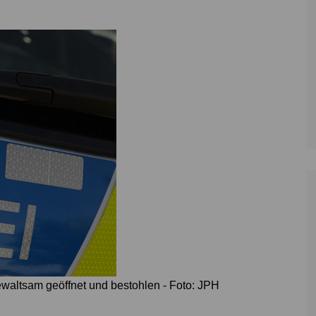
Zoll
Reitsport
K
Stadtrat
Schießen
Li
Überregionale Politik
Tennis/Tischt
T
Verwaltung
Wassersport
V
Wahlen
V
V
Z
altsam geöffnet und bestohlen - Foto: JPH