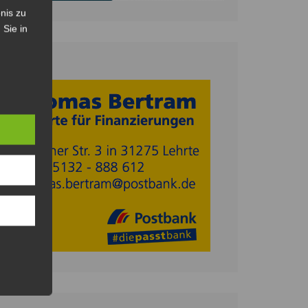
nis zu
 Sie in
Anzeige