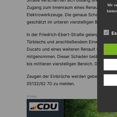
Straße verschafften sich bislang unbekannte 
Wir v
Zugang zum Innenraum eines Renault Master 
bieten
Elektrowerkzeuge. Die genaue Schadenshöhe is
geschätzt im unteren vierstelligen Bereich lie
Es
In der Friedrich-Ebert-Straße gelangten unbe
Türblechs und anschließendem Einwirken auf 
Ducato und eines weiteren Renault Master. A
mitgenommen. Dieser Schaden beläuft sich eb
bis mittleren vierstelligen Bereich. Die Poliz
Zeugen der Einbrüche werden gebeten, sich be
05132/82 70 zu melden.
Anzeige