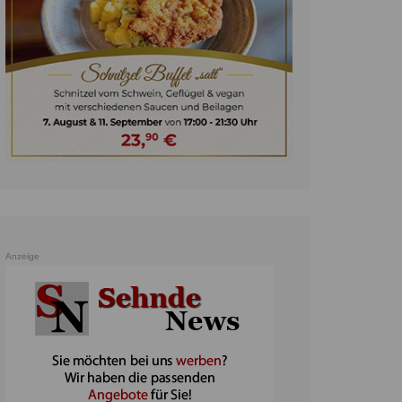
unst
teratur
ennis
heater
ereine
erkehr
orträge
oo
Anzeige