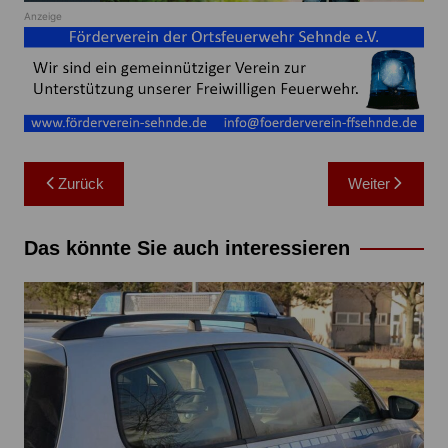
Anzeige
Beitragsnavigation
Zurück
Weiter
Das könnte Sie auch interessieren