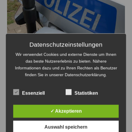
Mit der Motorrad- und Radstaffel der Polizei wurden die
Datenschutzeinstellungen
Schwerpunktkontrollen vorgenommen - Foto: JPH
Wir verwendet Cookies und externe Dienste um Ihnen
Polizeiliche Schwerpunktkontrolle von
das beste Nutzererlebnis zu bieten. Nähere
Fahrrädern und E-Scootern
Informationen dazu und zu Ihren Rechten als Benutzer
finden Sie in unserer Datenschutzerklärung.
10. August 2026
0
Essenziell
Statistiken
✓ Akzeptieren
Anzeige
Auswahl speichern