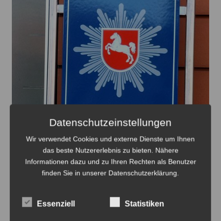
Datenschutzeinstellungen
Wir verwendet Cookies und externe Dienste um Ihnen
das beste Nutzererlebnis zu bieten. Nähere
Informationen dazu und zu Ihren Rechten als Benutzer
Die Täter machten offensichtlich keine Beute - Foto:
finden Sie in unserer Datenschutzerklärung.
JPH
Versuchter Wohnungseinbruch in Ilten
Essenziell
Statistiken