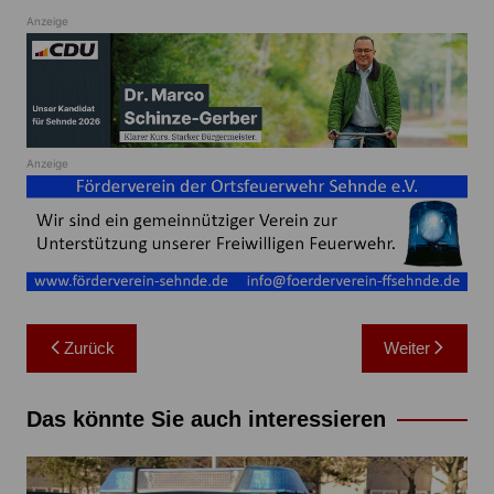
Anzeige
Anzeige
Beitragsnavigation
Zurück
Weiter
Das könnte Sie auch interessieren