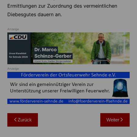
Ermittlungen zur Zuordnung des vermeintlichen
Diebesgutes dauern an.
Anzeige
Anzeige
Beitragsnavigation
Zurück
Weiter