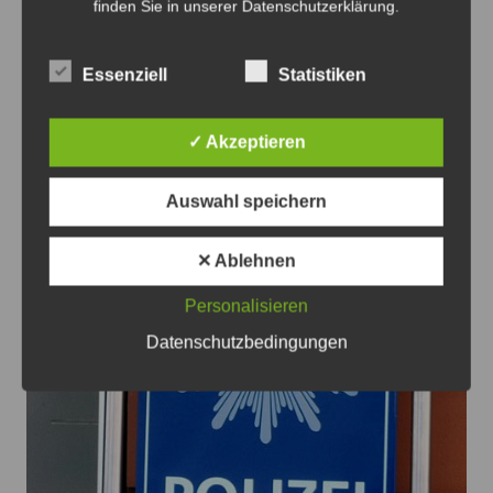
Ohne Leergut verschwand der Eindringling wieder -
finden Sie in unserer Datenschutzerklärung.
Foto: JPH
Essenziell
Statistiken
Versuchter Leergutdiebstahl in Ahlten
7. August 2026
0
✓ Akzeptieren
Auswahl speichern
✕ Ablehnen
Personalisieren
Datenschutzbedingungen