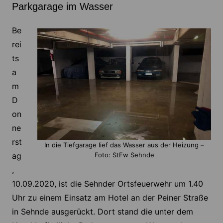
Parkgarage im Wasser
Be
rei
ts
a
m
D
on
ne
rst
In die Tiefgarage lief das Wasser aus der Heizung –
Foto: StFw Sehnde
ag
,
10.09.2020, ist die Sehnder Ortsfeuerwehr um 1.40
Uhr zu einem Einsatz am Hotel an der Peiner Straße
in Sehnde ausgerückt. Dort stand die unter dem