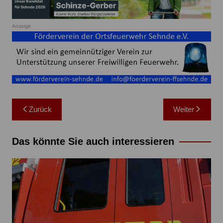
Anzeige
Beitragsnavigation
Zurück
Weiter
Das könnte Sie auch interessieren