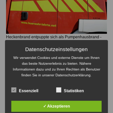
Heckenbrand entpuppte sich als Pumpenhausbrand -
Foto: JPH
Datenschutzeinstellungen
Feuerwehr Immensen alarmiert –
Wir verwendet Cookies und externe Dienste um Ihnen
wirkungsvolles Eingreifen der Bewohner
das beste Nutzererlebnis zu bieten. Nähere
Informationen dazu und zu Ihren Rechten als Benutzer
6. August 2026
0
finden Sie in unserer Datenschutzerklärung.
Essenziell
Statistiken
✓ Akzeptieren