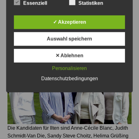
Essenziell
Statistiken
Beitragsnavigation
✓ Akzeptieren
Zurück
Weiter
Auswahl speichern
Das könnte Sie auch interessieren
✕ Ablehnen
Personalisieren
Datenschutzbedingungen
Die Kandidaten für Ilten sind Anne-Cécile Blanc, Judith
Schmidt-Van Die, Sandy Steve Choitz, Helima Grüßing