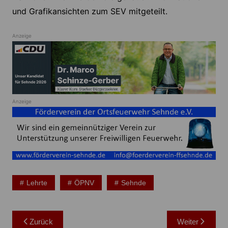
und Grafikansichten zum SEV mitgeteilt.
Anzeige
Anzeige
Lehrte
ÖPNV
Sehnde
Beitragsnavigation
Zurück
Weiter