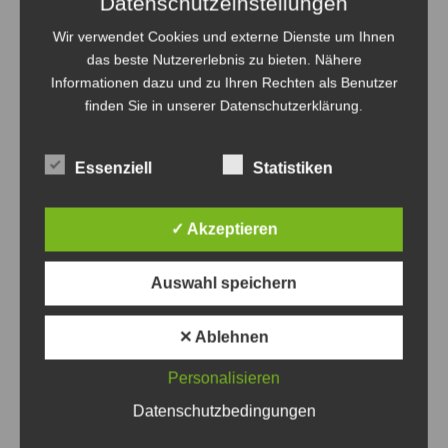
Datenschutzeinstellungen
Wir verwendet Cookies und externe Dienste um Ihnen
Beitragsnavigation
das beste Nutzererlebnis zu bieten. Nähere
Zurück
Weiter
Informationen dazu und zu Ihren Rechten als Benutzer
finden Sie in unserer Datenschutzerklärung.
Das könnte Sie auch interessieren
Essenziell
Statistiken
✓ Akzeptieren
Auswahl speichern
✕ Ablehnen
Die Tigermücken sind in der Region angekommen,
Funde sollen gemeldet werden - Screenshot:
Personalisieren
Gesundheitsamt
Datenschutzbedingungen
Erste Tigermücken-Population in der