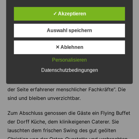
Elli fürht die Besucher, während Kollege Kalle das
Klinikum sauber mache. „Den hat sich auch schon
✓ Akzeptieren
die Flughafengesellschaft hier angesehen“, fügte er
stolz hinzu. „Demnächst werden wir aller
Auswahl speichern
Voraussicht nach Robotik 2.0 in Wahrendorff
erleben“, so Stürmann voller Begeisterung und
✕ Ablehnen
Zuversicht weiter. „Der nächste digitale Kollege aus
Personalisieren
Metall und Plastik wird sich dann sicher selbst
Datenschutzbedingungen
vorstellen.“ Dabei betont er, dass es „immer ein
ergänzendes komplementäres Angebot bleibt – an
der Seite erfahrener menschlicher Fachkräfte“. Die
sind und bleiben unverzichtbar.
Zum Abschluss genossen die Gäste ein Flying Buffet
der Dorff Küche, dem klinikeigenen Caterer. Sie
lauschten dem frischen Swing des gut geölten