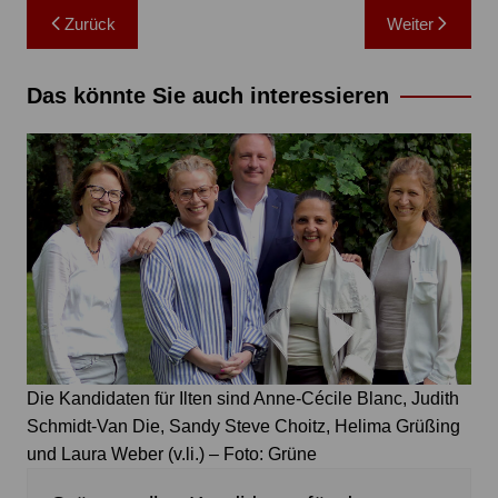
Beitragsnavigation
Zurück
Weiter
Das könnte Sie auch interessieren
Die Kandidaten für Ilten sind Anne-Cécile Blanc, Judith
Schmidt-Van Die, Sandy Steve Choitz, Helima Grüßing
und Laura Weber (v.li.) – Foto: Grüne