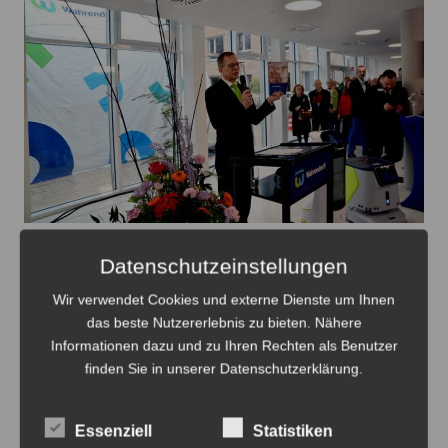
Holger Stürmann übergab den neuen Jahresbericht des
Klinikums den Gästen – Foto: JPH
Datenschutzeinstellungen
Wir verwendet Cookies und externe Dienste um Ihnen
Aber Wahrendorff wird in den kommenden Jahren
das beste Nutzererlebnis zu bieten. Nähere
mit dem Ausbau der Digitalisierung seine
Informationen dazu und zu Ihren Rechten als Benutzer
finden Sie in unserer Datenschutzerklärung.
Innovationskraft weiter beweisen. Robotik 1.0 ist
längst in Wahrendorff eingezogen. Zwei der neuen
Kollegen, Elli und Kalle, hatte er auch mitgebracht.
Essenziell
Statistiken