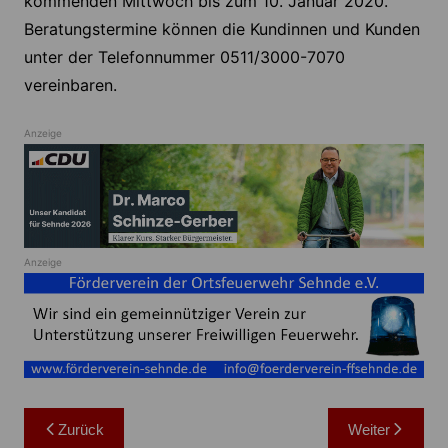
kommenden Mittwoch bis zum 10. Januar 2020.
Beratungstermine können die Kundinnen und Kunden
unter der Telefonnummer 0511/3000-7070
vereinbaren.
Anzeige
Anzeige
Beitragsnavigation
Zurück
Weiter