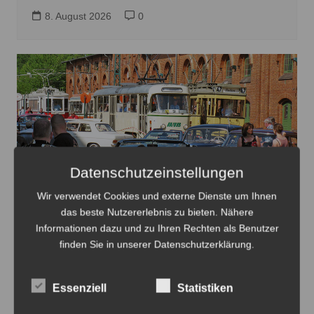
8. August 2026
0
Datenschutzeinstellungen
Wir verwendet Cookies und externe Dienste um Ihnen
das beste Nutzererlebnis zu bieten. Nähere
Oldtimer verteilt auf dem Gelände des HSM mit dem
Informationen dazu und zu Ihren Rechten als Benutzer
Straßenbahnverkehr - Foto: Antonius Georg
finden Sie in unserer Datenschutzerklärung.
Oldtimertag im Straßenbahn-Museum
2026
Essenziell
Statistiken
8. August 2026
0