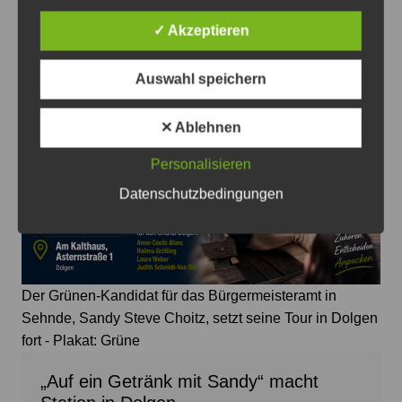
Beitragsnavigation
Zurück
Weiter
✓ Akzeptieren
Das könnte Sie auch interessieren
Auswahl speichern
✕ Ablehnen
Personalisieren
Datenschutzbedingungen
Der Grünen-Kandidat für das Bürgermeisteramt in
Sehnde, Sandy Steve Choitz, setzt seine Tour in Dolgen
fort - Plakat: Grüne
„Auf ein Getränk mit Sandy“ macht