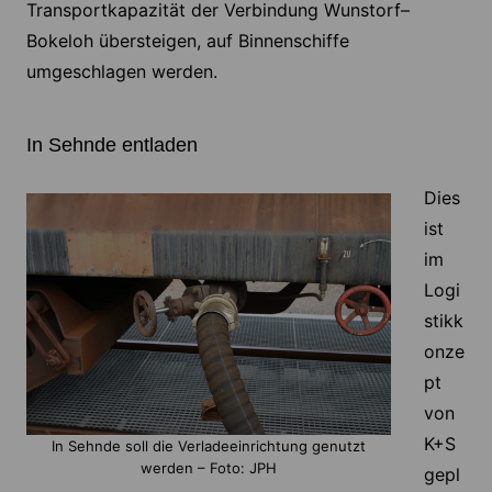
Transportkapazität der Verbindung Wunstorf–
Bokeloh übersteigen, auf Binnenschiffe
umgeschlagen werden.
In Sehnde entladen
Dies
ist
im
Logi
stikk
onze
pt
von
K+S
In Sehnde soll die Verladeeinrichtung genutzt
werden – Foto: JPH
gepl