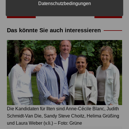
Datenschutzbedingungen
Beitragsnavigation
Zurück
Weiter
Das könnte Sie auch interessieren
Die Kandidaten für Ilten sind Anne-Cécile Blanc, Judith
Schmidt-Van Die, Sandy Steve Choitz, Helima Grüßing
und Laura Weber (v.li.) – Foto: Grüne