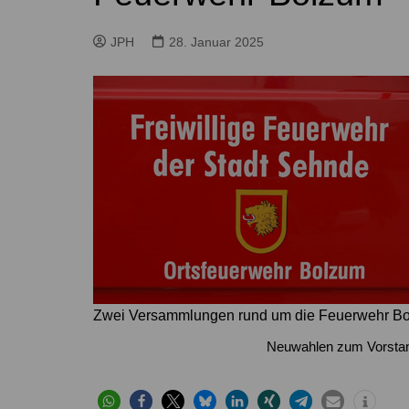
Höver
Lehrte
Ilten
Ramhorst
JPH
28. Januar 2025
Klein Lobke
Röddensen
Köthenwald
Sievershausen
Müllingen
Steinwedel
Rethmar
Sehnde
Wassel
Wehmingen
Wirringen
Zwei Versammlungen rund um die Feuerwehr Bol
Neuwahlen zum Vorstan