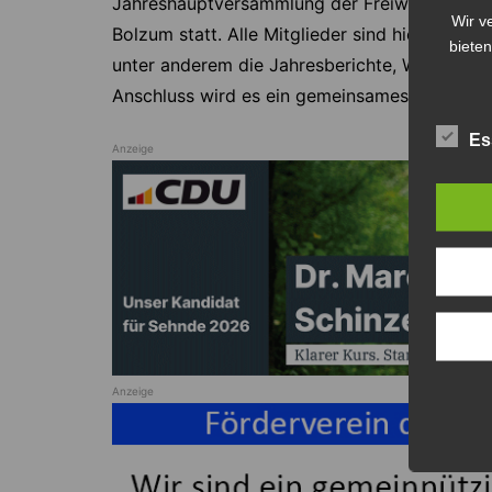
Jahreshauptversammlung der Freiwilligen Fe
Wir v
Bolzum statt. Alle Mitglieder sind hierzu auc
bieten
unter anderem die Jahresberichte, Wahlen 
Anschluss wird es ein gemeinsames Essen ge
Es
Anzeige
Anzeige