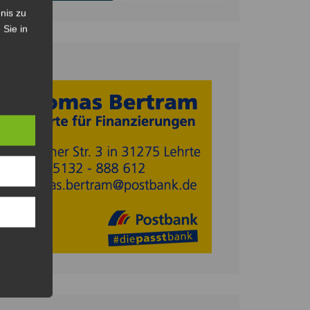
nis zu
 Sie in
Anzeige