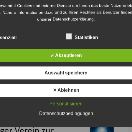
uerwehr Bolzum ebenfalls im Gemeindezentrum
erwendet Cookies und externe Dienste um Ihnen das beste Nutzererleb
h herzlich eingeladen. Auf der Tagesordnung stehen
. Nähere Informationen dazu und zu Ihren Rechten als Benutzer finden
zum Kommando und Ernennungen und Ehrungen. Im
unserer Datenschutzerklärung.
ben.
senziell
Statistiken
✓ Akzeptieren
Auswahl speichern
✕ Ablehnen
Personalisieren
Datenschutzbedingungen