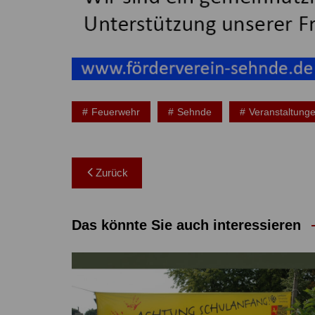
Feuerwehr
Sehnde
Veranstaltung
Beitragsnavigation
Zurück
Das könnte Sie auch interessieren