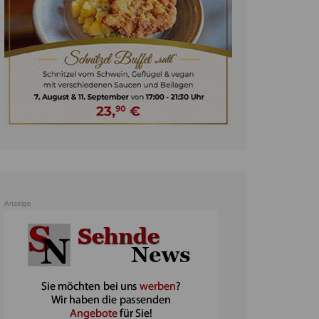
unst
teratur
ennis
heater
ereine
erkehr
orträge
oo
Anzeige