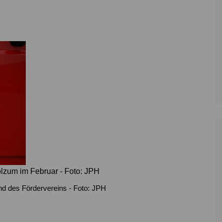
Zoll
Reitsport
K
Stadtrat
Schießen
Li
Überregionale Politik
Tennis/Tischt
T
Verwaltung
Wassersport
V
Wahlen
V
V
Z
zum im Februar - Foto: JPH
d des Fördervereins - Foto: JPH