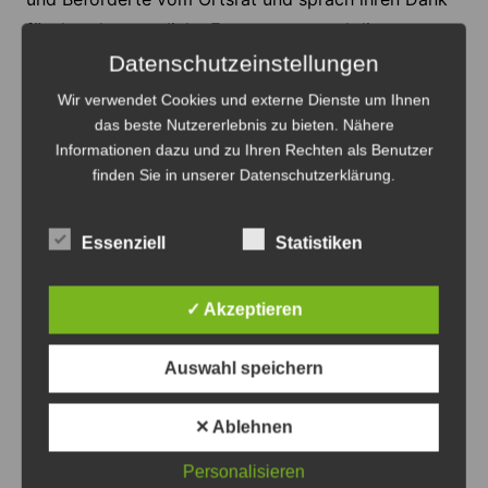
für das ehrenamtliche Engagement und die
Unterstützung bei örtlichen Veranstaltungen, wie
Datenschutzeinstellungen
dem Osterfeuer, Maifest, Martinsmarkt oder
Wir verwendet Cookies und externe Dienste um Ihnen
Volkstrauertag.
das beste Nutzererlebnis zu bieten. Nähere
Informationen dazu und zu Ihren Rechten als Benutzer
finden Sie in unserer Datenschutzerklärung.
Anzeige
Essenziell
Statistiken
✓ Akzeptieren
Anzeige
Auswahl speichern
✕ Ablehnen
Personalisieren
Beitragsnavigation