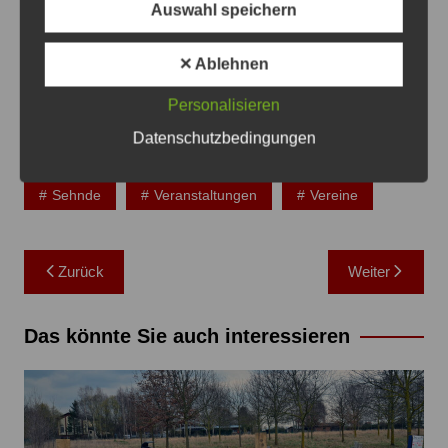
Auswahl speichern
Anzeige
✕ Ablehnen
Personalisieren
Datenschutzbedingungen
Sehnde
Veranstaltungen
Vereine
Beitragsnavigation
Zurück
Weiter
Das könnte Sie auch interessieren