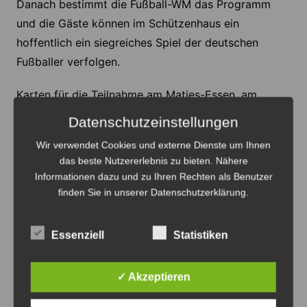
Danach bestimmt die Fußball-WM das Programm
und die Gäste können im Schützenhaus ein
hoffentlich ein siegreiches Spiel der deutschen
Fußballer verfolgen.
Karten für die Teilnahme am Matjes-Essen, am
Vogelschießen, an der Weinprobe und am Picknick
Datenschutzeinstellungen
können im Vorverkauf noch bis zum 31.05. bei der
Wir verwendet Cookies und externe Dienste um Ihnen
HEM-Tankstelle Laas, im Gasthaus Steiner und bei
das beste Nutzererlebnis zu bieten. Nähere
Carsten Elges unter der Telefonnummer 0177/29 51
Informationen dazu und zu Ihren Rechten als Benutzer
139 erworben werden. Zudem ist eine Online-
finden Sie in unserer Datenschutzerklärung.
Anmeldung über
die Vereinshomepage
möglich.
Essenziell
Statistiken
Anzeige
✓ Akzeptieren