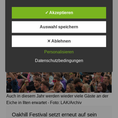
„Ich bin parteilos – und das werde ich
bleiben“: Daniela Busche zu ihrer
✓ Akzeptieren
Kandidatur
5. August 2026
0
Auswahl speichern
✕ Ablehnen
Personalisieren
Datenschutzbedingungen
Auch in diesem Jahr werden wieder viele Gäste an der
Eiche in Ilten erwartet - Foto: LAK/Archiv
Oakhill Festival setzt erneut auf sein