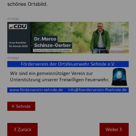
schönes Ortsbild.
Anzeige
Anzeige
Sehnde
Beitragsnavigation
Zurück
Weiter