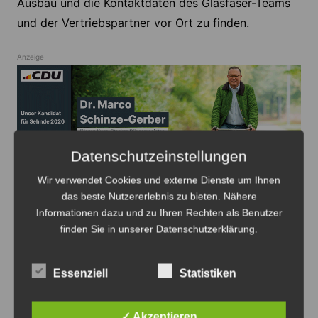
Ausbau und die Kontaktdaten des Glasfaser-Teams
und der Vertriebspartner vor Ort zu finden.
Anzeige
Anzeige
Datenschutzeinstellungen
Wir verwendet Cookies und externe Dienste um Ihnen
das beste Nutzererlebnis zu bieten. Nähere
Informationen dazu und zu Ihren Rechten als Benutzer
finden Sie in unserer Datenschutzerklärung.
Beitragsnavigation
Zurück
Weiter
Essenziell
Statistiken
Das könnte Sie auch interessieren
✓ Akzeptieren