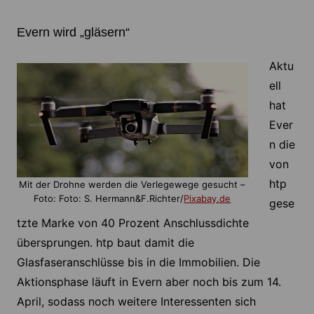
Evern wird „gläsern“
Aktu
ell
hat
Ever
n die
von
htp
Mit der Drohne werden die Verlegewege gesucht –
Foto: Foto: S. Hermann&F.Richter/
Pixabay.de
gese
tzte Marke von 40 Prozent Anschlussdichte
übersprungen. htp baut damit die
Glasfaseranschlüsse bis in die Immobilien. Die
Aktionsphase läuft in Evern aber noch bis zum 14.
April, sodass noch weitere Interessenten sich