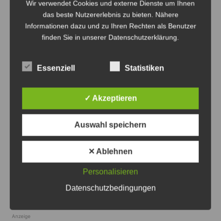
Wir verwendet Cookies und externe Dienste um Ihnen
beteiligen kann.
das beste Nutzererlebnis zu bieten. Nähere
Informationen dazu und zu Ihren Rechten als Benutzer
„Interessierte Bürger, die ebenfalls einen Beitrag in
finden Sie in unserer Datenschutzerklärung.
der Feuerwehr leisten möchten, sind herzlich
eingeladen, sich bei den örtlichen Feuerwehren zu
Essenziell
Statistiken
melden. Werden Sie Teil unseres Teams und helfen
Sie mit, das Ehrenamt Feuerwehr zu stärken!“ Dabei
✓ Akzeptieren
ist die neue Ausbildung eine deutliche Verbesserung
für Neueinsteiger.
Auswahl speichern
„Ihre Anfragen können Sie gerne über das
Feuerwehrkontaktformular
auf unserer Webseite
✕ Ablehnen
abgeben
, das wir an die örtliche Feuerwehr
Personalisieren
weiterleiten“, verspricht
Datenschutzbedingungen
Stadtfeuerwehrpressesprecher Fabian Flodman.
Anzeige