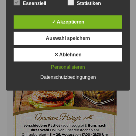
Sehnde rockt wieder: Das 1. Sehnder
Essenziell
Statistiken
Rock Open Air bringt Musik,
Gemeinschaft und Erinnerungen
✓ Akzeptieren
7. August 2026
0
Auswahl speichern
✕ Ablehnen
Personalisieren
Anzeige
Datenschutzbedingungen