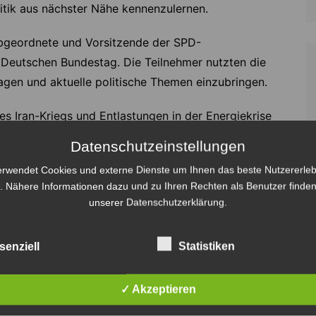
litik aus nächster Nähe kennenzulernen.
bgeordnete und Vorsitzende der SPD-
 Deutschen Bundestag. Die Teilnehmer nutzten die
agen und aktuelle politische Themen einzubringen.
s Iran-Kriegs und Entlastungen in der Energiekrise
en im Bundesprogramm „Demokratie leben!“ um die
Datenschutzeinstellungen
erwendet Cookies und externe Dienste um Ihnen das beste Nutzererleb
. Nähere Informationen dazu und zu Ihren Rechten als Benutzer finden
en die Besichtigung des Plenarsaals, ein Vortrag
unserer Datenschutzerklärung.
laments sowie der Besuch der Reichstagskuppel.
che Programm zahlreiche weitere Stationen in der
senziell
Statistiken
rem das Denkmal für die ermordeten Juden Europas,
im Bundesministerium der Verteidigung, die
chen Dom, die Gedenkstätte Deutscher Widerstand
✓ Akzeptieren