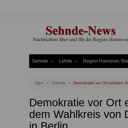
Zum
Inhalt
springen
Sehnde
Lehrte
Region Hannover, Ni
Bilm
Ahlten
Burgdorf
Bolzum
Aligse
Uetze
Start
Sehnde
Demokratie vor Ort erleben: B
Dolgen
Arpke
Stadt Hannover
Demokratie vor Ort 
Evern
Hämelerwald
LEADER und Bördereg
Gretenberg
Immensen
Land Niedersachsen
dem Wahlkreis von 
Haimar
Kolshorn
in Berlin