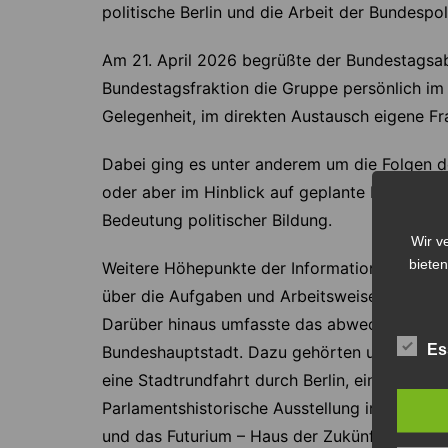
politische Berlin und die Arbeit der Bundespo
Am 21. April 2026 begrüßte der Bundestagsa
Bundestagsfraktion die Gruppe persönlich im
Gelegenheit, im direkten Austausch eigene Fr
Dabei ging es unter anderem um die Folgen de
oder aber im Hinblick auf geplante Kürzung
Bedeutung politischer Bildung.
Wir v
bieten
Weitere Höhepunkte der Informationsfahrt war
über die Aufgaben und Arbeitsweisen des Par
Darüber hinaus umfasste das abwechslungsrei
Es
Bundeshauptstadt. Dazu gehörten unter ande
eine Stadtrundfahrt durch Berlin, ein Besuch 
Parlamentshistorische Ausstellung im Deuts
und das Futurium – Haus der Zukünfte.