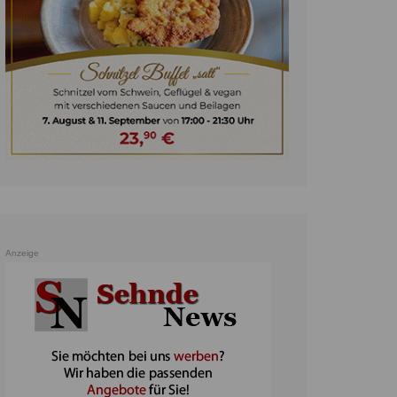
unst
teratur
ennis
heater
ereine
erkehr
orträge
oo
Anzeige