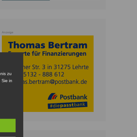
Anzeige
nis zu
 Sie in