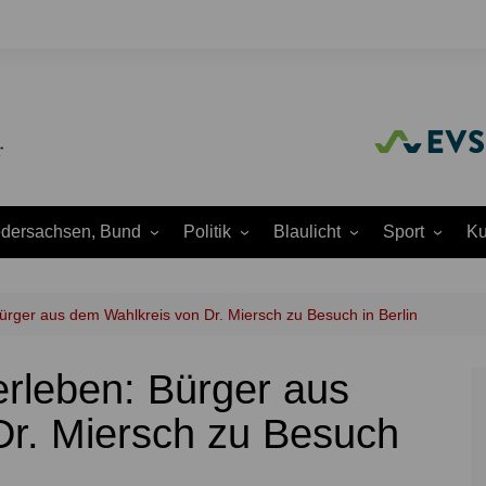
edersachsen, Bund
Politik
Blaulicht
Sport
Ku
Amtliche
Feuerwehr
Baseball
A
Bekanntmachungen
Justiz
Fußball
A
ürger aus dem Wahlkreis von Dr. Miersch zu Besuch in Berlin
Ausschüsse
Polizei
Handball
J
Europapolitik
erleben: Bürger aus
ion
Rettungsdienst
Laufen
K
Ortsrat
THW
Leichtathletik
K
Dr. Miersch zu Besuch
Parteien
Wasserrettung
Motorsport
K
Region Hannover