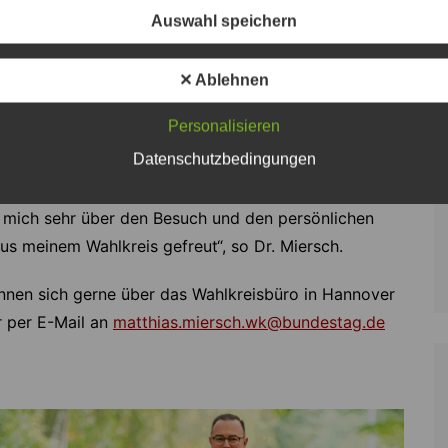
Auswahl speichern
zur Demokratie
✕ Ablehnen
rekte Dialog zwischen Politik und Bürgern wichtiger
Personalisieren
n sich informieren, mitdiskutieren und politische
Datenschutzbedingungen
he Begegnungen schaffen Vertrauen und stärken das
h mich sehr über den Besuch und den persönlichen
s meinem Wahlkreis gefreut“, so Dr. Miersch.
önnen sich gerne über das Wahlkreisbüro in Hannover
 per E-Mail an
matthias.miersch.wk@bundestag.de