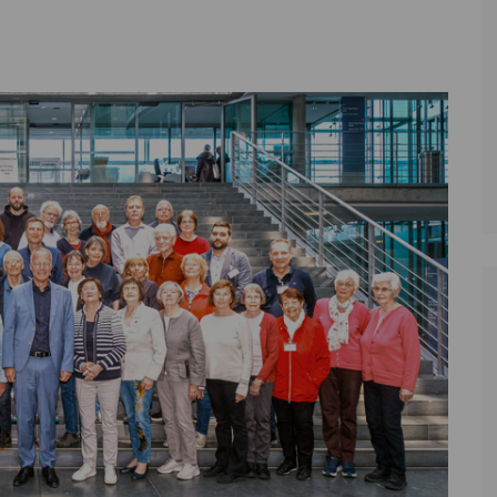
Zoll
Reitsport
K
Stadtrat
Schießen
Li
Überregionale Politik
Tennis/Tischt
T
Verwaltung
Wassersport
V
Wahlen
V
V
Z