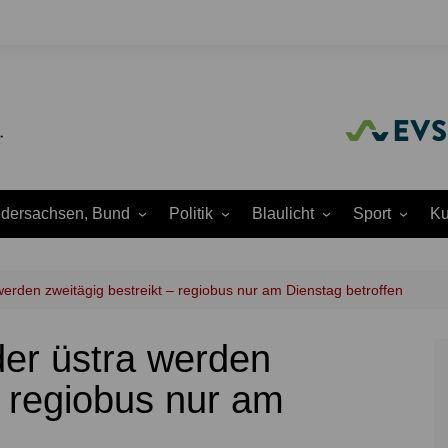
edersachsen, Bund
Politik
Blaulicht
Sport
Ku
Amtliche
Feuerwehr
Baseball
A
Bekanntmachungen
Justiz
Fußball
A
erden zweitägig bestreikt – regiobus nur am Dienstag betroffen
Ausschüsse
Polizei
Handball
J
Europapolitik
er üstra werden
ion
Rettungsdienst
Laufen
K
Ortsrat
THW
Leichtathletik
K
– regiobus nur am
Parteien
Wasserrettung
Motorsport
K
Region Hannover