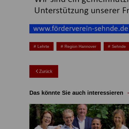
Lehrte
Region Hannover
Sehnde
Beitragsnavigation
Zurück
Das könnte Sie auch interessieren