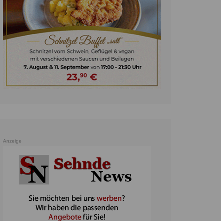
unst
teratur
ennis
heater
ereine
erkehr
orträge
oo
Anzeige