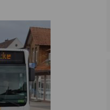
Zoll
Reitsport
K
Stadtrat
Schießen
Li
Überregionale Politik
Tennis/Tischt
T
Verwaltung
Wassersport
V
Wahlen
V
V
Z