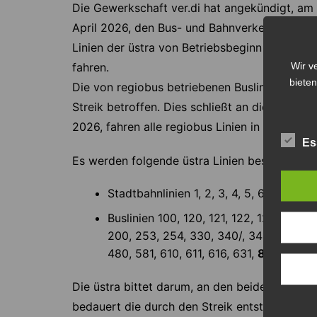
Die Gewerkschaft ver.di hat angekündigt, am 
April 2026, den Bus- und Bahnverkehr der üs
Linien der üstra von Betriebsbeginn etwa 3 U
Wir v
fahren.
bieten
Die von regiobus betriebenen Buslinien in der
Streik betroffen. Dies schließt an diesem Tag
2026, fahren alle regiobus Linien in der Regi
Es
Es werden folgende üstra Linien bestreikt:
Stadtbahnlinien 1, 2, 3, 4, 5, 6, 7, 8, 9, 10
Buslinien 100, 120, 121, 122, 123, 124, 1
200, 253, 254, 330, 340/, 341, 345, 34
480, 581, 610, 611, 616, 631,
800
.
Die üstra bittet darum, an den beiden Tagen
bedauert die durch den Streik entstehenden 