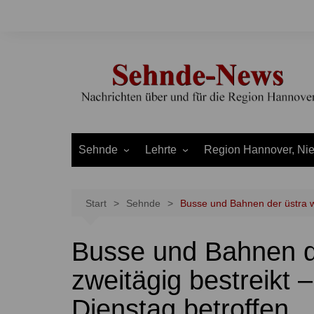
Zum
Inhalt
springen
Sehnde
Lehrte
Region Hannover, Ni
Bilm
Ahlten
Burgdorf
Bolzum
Aligse
Uetze
Start
Sehnde
Busse und Bahnen der üstra w
Dolgen
Arpke
Stadt Hannover
Busse und Bahnen d
Evern
Hämelerwald
LEADER und Bördereg
Gretenberg
Immensen
Land Niedersachsen
zweitägig bestreikt 
Haimar
Kolshorn
Dienstag betroffen