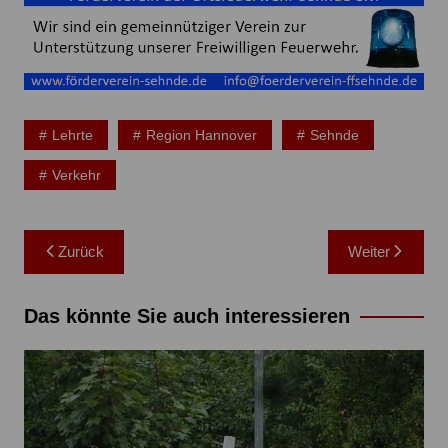
Lehrte
Region Hannover
Sehnde
Verkehr
Beitragsnavigation
Zurück
Weiter
Das könnte Sie auch interessieren