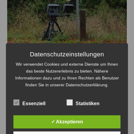
Datenschutzeinstellungen
Blitzertermine in der 33.KW im Ostkreis - Foto: JPH
Wir verwendet Cookies und externe Dienste um Ihnen
das beste Nutzererlebnis zu bieten. Nähere
Blitzertermine im Ostkreis in der 33. KW
Informationen dazu und zu Ihren Rechten als Benutzer
7. August 2026
0
finden Sie in unserer Datenschutzerklärung.
Essenziell
Statistiken
✓ Akzeptieren