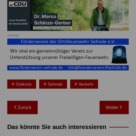
Anzeige
Ostkreis
Sehnde
Verkehr
Beitragsnavigation
Zurück
Weiter
Das könnte Sie auch interessieren