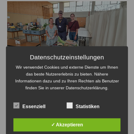
Datenschutzeinstellungen
Wir verwendet Cookies und externe Dienste um Ihnen
Erjona Hoti und Detlef Klatt vom Tafelteam Sehnde
das beste Nutzererlebnis zu bieten. Nähere
sowie Murielle Frerk von der Hochschule Osnabrück
Informationen dazu und zu Ihren Rechten als Benutzer
(v.li.) bei der Tafelausgabe– Foto: Renate Grethe
finden Sie in unserer Datenschutzerklärung.
Hochschule Osnabrück zu Gast bei der
Essenziell
Statistiken
Tafel Sehnde
6. August 2026
0
✓ Akzeptieren