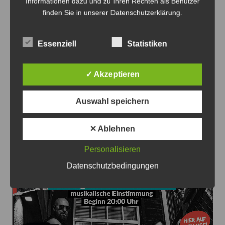
Informationen dazu und zu Ihren Rechten als Benutzer
finden Sie in unserer Datenschutzerklärung.
Essenziell
Statistiken
Blitzertermine in der 33.KW im Ostkreis - Foto: JPH
✓ Akzeptieren
Blitzertermine im Ostkreis in der 33. KW
Auswahl speichern
7. August 2026
0
✕ Ablehnen
Personalisieren
Datenschutzbedingungen