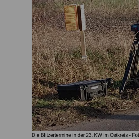
Höver
Lehrte
Ilten
Ramhorst
Klein Lobke
Röddensen
Köthenwald
Sievershausen
Müllingen
Steinwedel
Rethmar
Sehnde
Wassel
Wehmingen
Wirringen
Die Blitzertermine in der 23. KW im Ostkreis - Fo