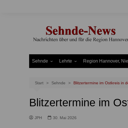
Zum
Inhalt
springen
Sehnde
Lehrte
Region Hannover, Ni
Bilm
Ahlten
Burgdorf
Bolzum
Aligse
Uetze
Start
Sehnde
Blitzertermine im Ostkreis in 
Dolgen
Arpke
Stadt Hannover
Blitzertermine im Os
Evern
Hämelerwald
LEADER und Bördereg
Gretenberg
Immensen
Land Niedersachsen
JPH
30. Mai 2026
Haimar
Kolshorn