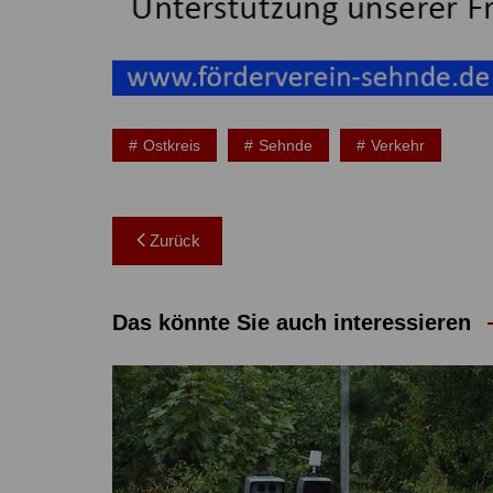
Ostkreis
Sehnde
Verkehr
Beitragsnavigation
Zurück
Das könnte Sie auch interessieren