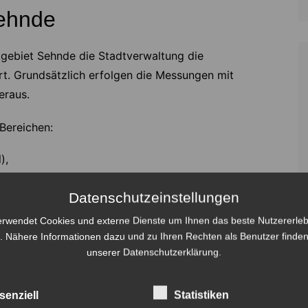
ehnde
tgebiet Sehnde die Stadtverwaltung die
t. Grundsätzlich erfolgen die Messungen mit
eraus.
 Bereichen:
),
thmar),
Datenschutzeinstellungen
ingen-Wirringen) und
erwendet Cookies und externe Dienste um Ihnen das beste Nutzererleb
, Sehnde)
. Nähere Informationen dazu und zu Ihren Rechten als Benutzer finden
unserer Datenschutzerklärung.
en Woche
senziell
Statistiken
Sehnde-Ost