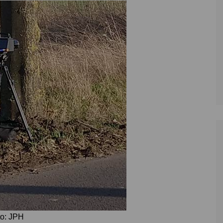
Zoll
Reitsport
K
Stadtrat
Schießen
Li
Überregionale Politik
Tennis/Tischt
T
Verwaltung
Wassersport
V
Wahlen
V
V
Z
to: JPH