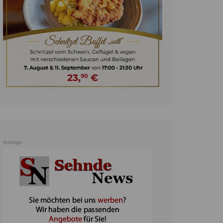
unst
teratur
ennis
heater
ereine
erkehr
orträge
oo
Anzeige