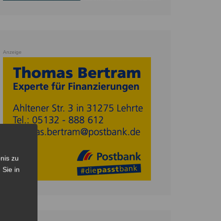
Anzeige
nis zu
 Sie in